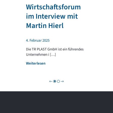
e
a
n
Wirtschaftsforum
r
r
e
T
im Interview mit
e
R
n
P
Martin Hierl
d
L
a
A
b
S
4. Februar 2025
e
T
i
G
Die TR PLAST GmbH ist ein führendes
!
R
Unternehmen i […]
O
:
Weiterlesen
U
W
P
i
r
t
s
c
h
a
f