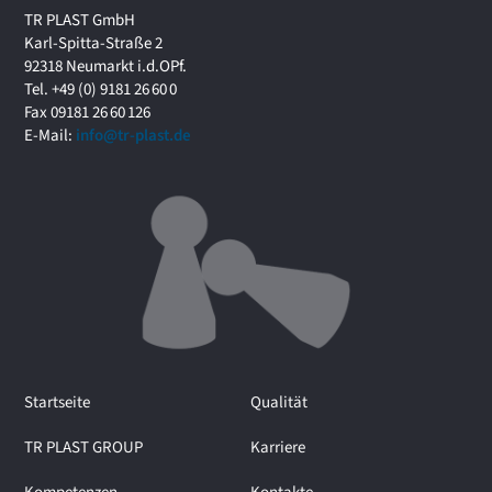
t
TR PLAST GmbH
s
Karl-Spitta-Straße 2
f
92318 Neumarkt i.d.OPf.
o
Tel. +49 (0) 9181 26 60 0
r
Fax 09181 26 60 126
u
E-Mail:
info@tr-plast.de
m
i
m
I
n
t
e
r
v
i
e
Startseite
Qualität
w
m
TR PLAST GROUP
Karriere
i
t