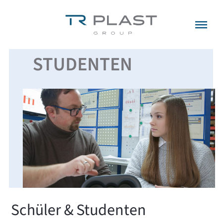
Menü überspringen
Startseite
»
Karriere
»
Schüler & Studenten
SCHÜLER &
STUDENTEN
Schüler & Studenten