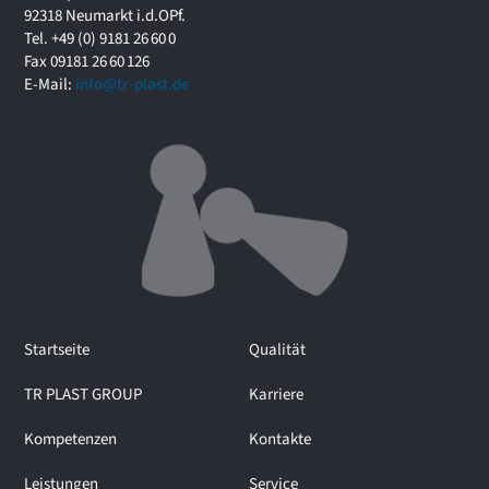
f
92318 Neumarkt i.d.OPf.
o
Tel. +49 (0) 9181 26 60 0
r
Fax 09181 26 60 126
u
E-Mail:
info@tr-plast.de
m
i
m
I
n
t
e
r
v
i
e
Startseite
Qualität
w
m
TR PLAST GROUP
Karriere
i
t
Kompetenzen
Kontakte
M
a
Leistungen
Service