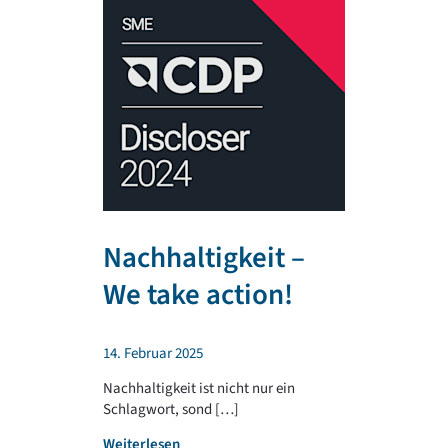
Nachhaltigkeit –
TR PLA
We take action!
unterst
regiona
14. Februar 2025
Sportv
Nachhaltigkeit ist nicht nur ein
Schlagwort, sond […]
4. Februar 202
:
Weiterlesen