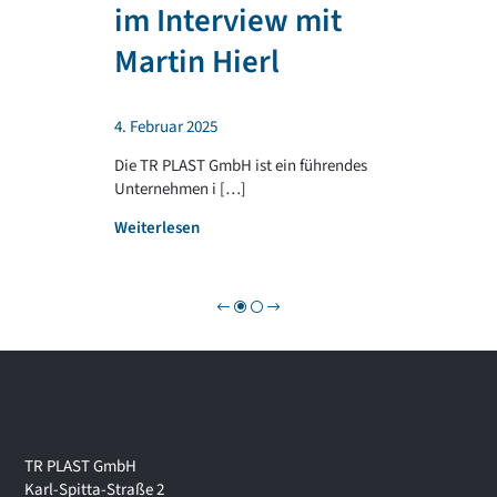
T
im Interview mit
e
R
n
P
Martin Hierl
d
L
a
A
b
S
4. Februar 2025
e
T
i
G
Die TR PLAST GmbH ist ein führendes
!
R
Unternehmen i […]
O
:
Weiterlesen
U
W
P
i
r
t
s
c
h
a
f
t
TR PLAST GmbH
s
Karl-Spitta-Straße 2