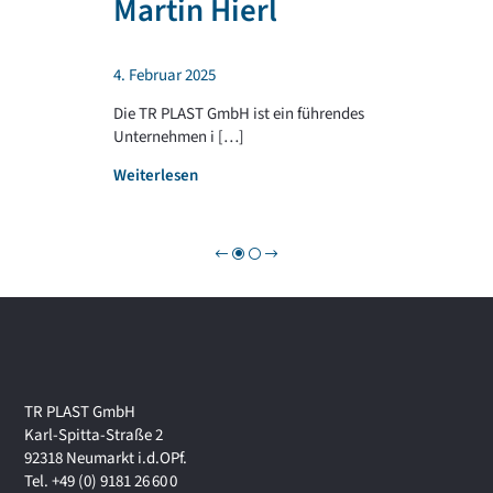
Martin Hierl
d
L
a
A
b
S
4. Februar 2025
e
T
i
G
Die TR PLAST GmbH ist ein führendes
!
R
Unternehmen i […]
O
:
Weiterlesen
U
W
P
i
r
t
s
c
h
a
f
t
TR PLAST GmbH
s
Karl-Spitta-Straße 2
f
92318 Neumarkt i.d.OPf.
o
Tel. +49 (0) 9181 26 60 0