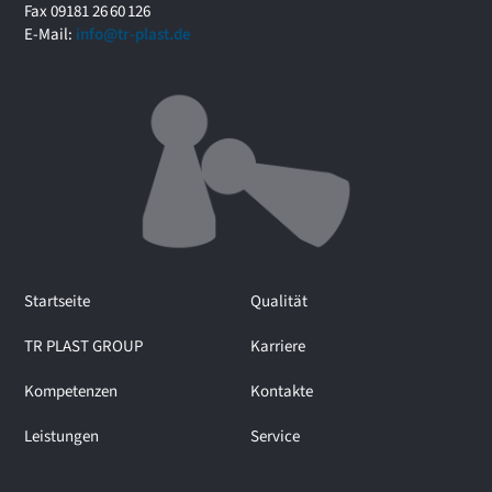
r
Fax 09181 26 60 126
u
E-Mail:
info@tr-plast.de
m
i
m
I
n
t
e
r
v
i
e
Startseite
Qualität
w
m
TR PLAST GROUP
Karriere
i
t
Kompetenzen
Kontakte
M
a
Leistungen
Service
r
t
i