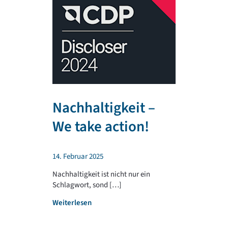
Nachhaltigkeit –
TR PLA
We take action!
unterst
regiona
14. Februar 2025
Sportv
Nachhaltigkeit ist nicht nur ein
Schlagwort, sond […]
4. Februar 202
:
Weiterlesen
Die TR PLAST 
N
seit jeher, reg 
a