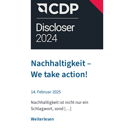
Nachhaltigkeit –
TR PLA
We take action!
unterst
regiona
14. Februar 2025
Sportv
Nachhaltigkeit ist nicht nur ein
Schlagwort, sond […]
4. Februar 202
:
Weiterlesen
Die TR PLAST 
N
seit jeher, reg 
a