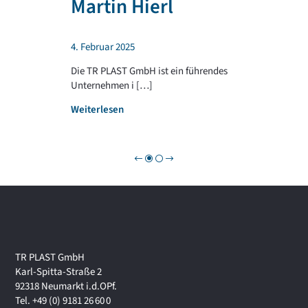
Martin Hierl
d
L
a
A
b
S
4. Februar 2025
e
T
i
G
Die TR PLAST GmbH ist ein führendes
!
R
Unternehmen i […]
O
:
Weiterlesen
U
W
P
i
r
t
s
c
h
a
f
t
TR PLAST GmbH
s
Karl-Spitta-Straße 2
f
92318 Neumarkt i.d.OPf.
o
Tel. +49 (0) 9181 26 60 0