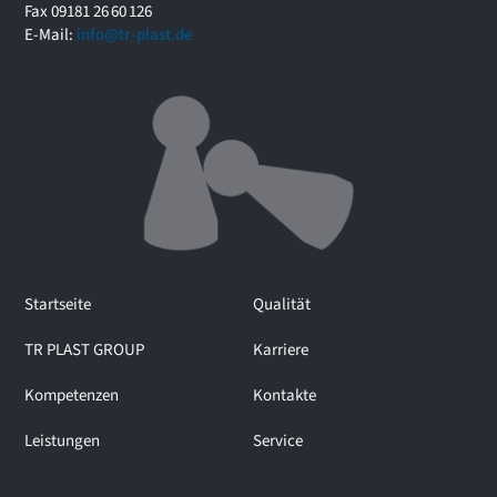
r
Fax 09181 26 60 126
u
E-Mail:
info@tr-plast.de
m
i
m
I
n
t
e
r
v
i
e
Startseite
Qualität
w
m
TR PLAST GROUP
Karriere
i
t
Kompetenzen
Kontakte
M
a
Leistungen
Service
r
t
i