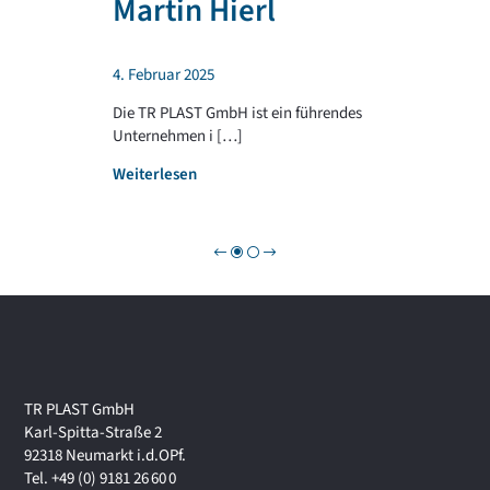
Martin Hierl
d
L
a
A
b
S
4. Februar 2025
e
T
i
G
Die TR PLAST GmbH ist ein führendes
!
R
Unternehmen i […]
O
:
Weiterlesen
U
W
P
i
r
t
s
c
h
a
f
t
TR PLAST GmbH
s
Karl-Spitta-Straße 2
f
92318 Neumarkt i.d.OPf.
o
Tel. +49 (0) 9181 26 60 0