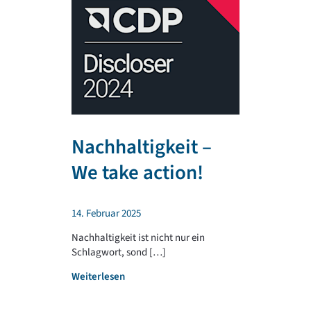
Nachhaltigkeit –
TR PLA
We take action!
unterst
regiona
14. Februar 2025
Sportv
Nachhaltigkeit ist nicht nur ein
Schlagwort, sond […]
4. Februar 202
:
Weiterlesen
Die TR PLAST 
N
seit jeher, reg 
a