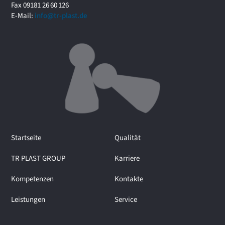
r
Fax 09181 26 60 126
u
E-Mail:
info@tr-plast.de
m
i
m
I
n
t
e
r
v
i
e
Startseite
Qualität
w
m
TR PLAST GROUP
Karriere
i
t
Kompetenzen
Kontakte
M
a
Leistungen
Service
r
t
i