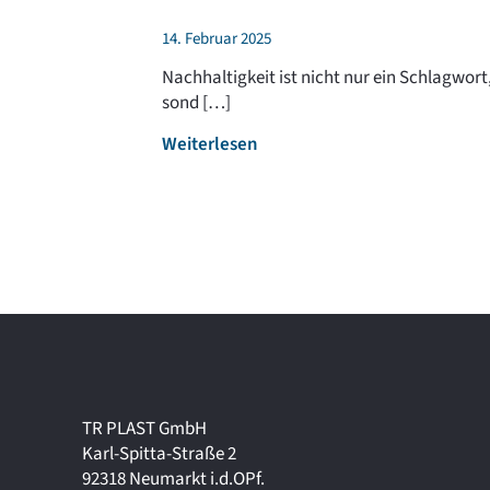
14. Februar 2025
Nachhaltigkeit ist nicht nur ein Schlagwort
sond […]
:
Weiterlesen
N
a
c
h
h
a
l
t
i
g
k
TR PLAST GmbH
e
Karl-Spitta-Straße 2
i
92318 Neumarkt i.d.OPf.