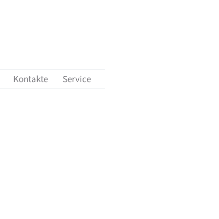
ungen'
nü-Unterpunkte von 'Karriere'
Kontakte
Service