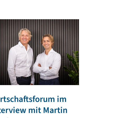
rtschaftsforum im
TR PLAST 
terview mit Martin
regionale