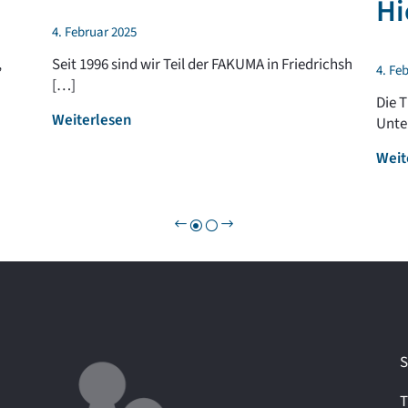
Hi
4. Februar 2025
,
Seit 1996 sind wir Teil der FAKUMA in Friedrichsh
4. Fe
[…]
Die 
:
Weiterlesen
Unte
F
Weit
A
K
U
M
A
2
0
2
5
–
S
w
i
T