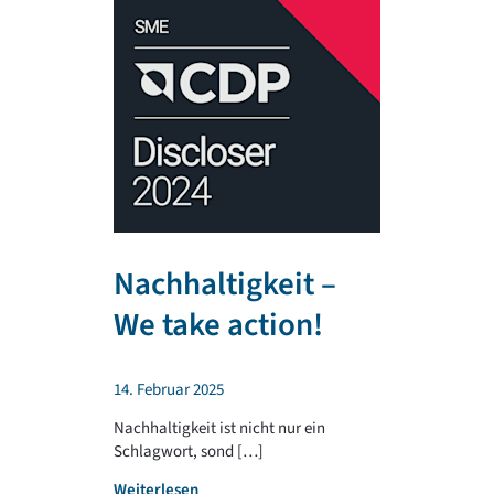
Nachhaltigkeit –
TR PLA
We take action!
unterst
regiona
14. Februar 2025
Sportv
Nachhaltigkeit ist nicht nur ein
Schlagwort, sond […]
4. Februar 202
:
Weiterlesen