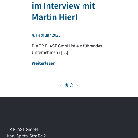
T
im Interview mit
e
R
n
P
Martin Hierl
d
L
a
A
b
S
4. Februar 2025
e
T
i
G
Die TR PLAST GmbH ist ein führendes
!
R
Unternehmen i […]
O
:
Weiterlesen
U
W
P
i
r
t
s
c
h
a
f
t
TR PLAST GmbH
s
Karl-Spitta-Straße 2