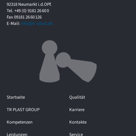
f
92318 Neumarkt i.d.OPf.
o
Tel. +49 (0) 9181 26 60 0
r
Fax 09181 26 60 126
u
E-Mail:
info@tr-plast.de
m
i
m
I
n
t
e
r
v
i
e
Startseite
Qualität
w
m
TR PLAST GROUP
Karriere
i
t
Kompetenzen
Kontakte
M
a
Leistungen
Service