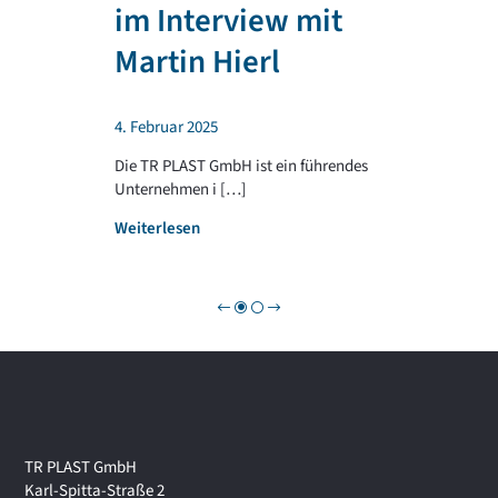
T
im Interview mit
e
R
n
P
Martin Hierl
d
L
a
A
b
S
4. Februar 2025
e
T
i
G
Die TR PLAST GmbH ist ein führendes
!
R
Unternehmen i […]
O
:
Weiterlesen
U
W
P
i
r
t
s
c
h
a
f
t
TR PLAST GmbH
s
Karl-Spitta-Straße 2