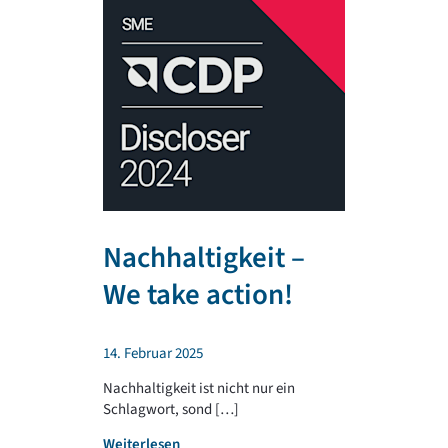
Nachhaltigkeit –
TR PLA
We take action!
unterst
regiona
14. Februar 2025
Sportv
Nachhaltigkeit ist nicht nur ein
Schlagwort, sond […]
4. Februar 202
:
Weiterlesen