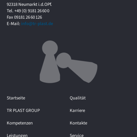
f
92318 Neumarkt i.d.OPf.
o
Tel. +49 (0) 9181 26 60 0
r
Fax 09181 26 60 126
u
E-Mail:
info@tr-plast.de
m
i
m
I
n
t
e
r
v
i
e
Startseite
Qualität
w
m
TR PLAST GROUP
Karriere
i
t
Kompetenzen
Kontakte
M
a
Leistungen
Service