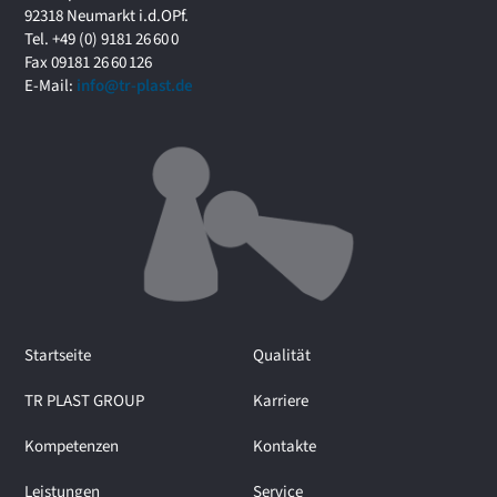
f
92318 Neumarkt i.d.OPf.
o
Tel. +49 (0) 9181 26 60 0
r
Fax 09181 26 60 126
u
E-Mail:
info@tr-plast.de
m
i
m
I
n
t
e
r
v
i
e
Startseite
Qualität
w
m
TR PLAST GROUP
Karriere
i
t
Kompetenzen
Kontakte
M
a
Leistungen
Service