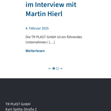
T
im Interview mit
e
R
n
P
Martin Hierl
d
L
a
A
b
S
4. Februar 2025
e
T
i
G
Die TR PLAST GmbH ist ein führendes
!
R
Unternehmen i […]
O
:
Weiterlesen
U
W
P
i
r
t
s
c
h
a
f
t
TR PLAST GmbH
s
Karl-Spitta-Straße 2