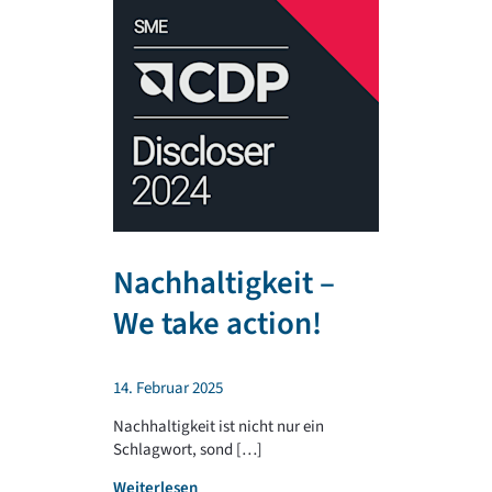
Nachhaltigkeit –
TR PLA
We take action!
unterst
regiona
14. Februar 2025
Sportv
Nachhaltigkeit ist nicht nur ein
Schlagwort, sond […]
4. Februar 202
:
Weiterlesen