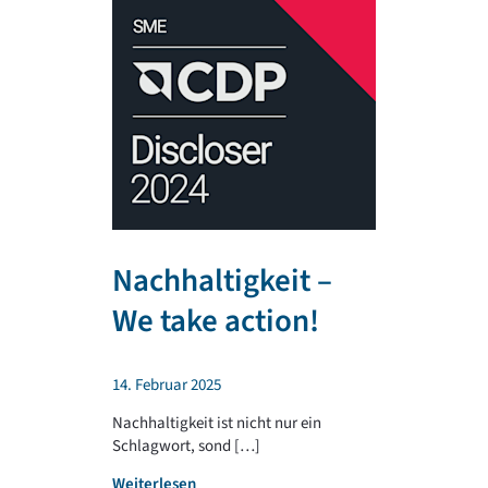
Nachhaltigkeit –
TR PLA
We take action!
unterst
regiona
14. Februar 2025
Sportv
Nachhaltigkeit ist nicht nur ein
Schlagwort, sond […]
4. Februar 202
:
Weiterlesen