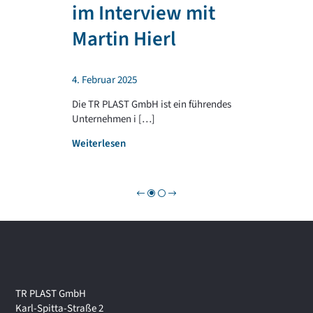
T
im Interview mit
e
R
n
P
Martin Hierl
d
L
a
A
b
S
4. Februar 2025
e
T
i
G
Die TR PLAST GmbH ist ein führendes
!
R
Unternehmen i […]
O
:
Weiterlesen
U
W
P
i
r
t
s
c
h
a
f
t
TR PLAST GmbH
s
Karl-Spitta-Straße 2