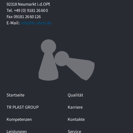
f
92318 Neumarkt i.d.OPf.
o
Tel. +49 (0) 9181 26 60 0
r
Fax 09181 26 60 126
u
E-Mail:
info@tr-plast.de
m
i
m
I
n
t
e
r
v
i
e
Startseite
Qualität
w
m
TR PLAST GROUP
Karriere
i
t
Kompetenzen
Kontakte
M
a
Leistungen
Service