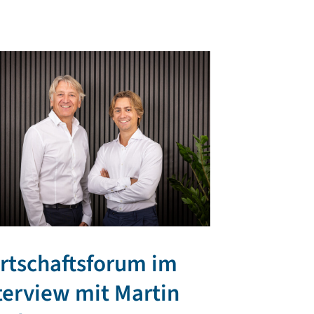
rtschaftsforum im
TR PLAST 
terview mit Martin
regionale