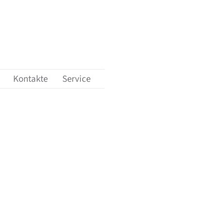
ungen'
nü-Unterpunkte von 'Karriere'
Kontakte
Service