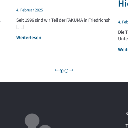
Hi
4. Februar 2025
,
Seit 1996 sind wir Teil der FAKUMA in Friedrichsh
4. Fe
[…]
Die 
:
Weiterlesen
Unte
F
Weit
A
K
U
M
A
2
0
2
5
–
S
w
i
T