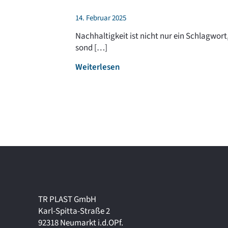
14. Februar 2025
Nachhaltigkeit ist nicht nur ein Schlagwort
sond […]
:
Weiterlesen
N
a
c
h
h
a
l
t
i
g
k
TR PLAST GmbH
e
Karl-Spitta-Straße 2
i
92318 Neumarkt i.d.OPf.