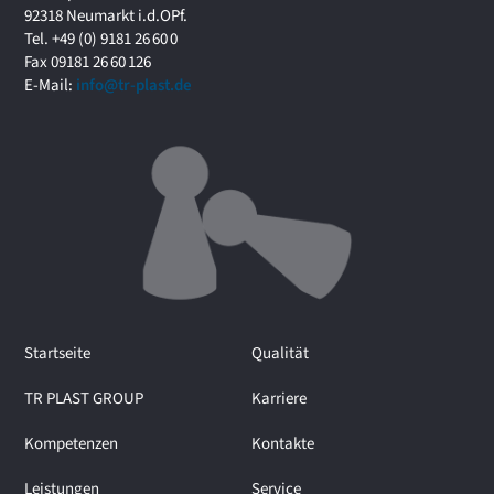
f
92318 Neumarkt i.d.OPf.
o
Tel. +49 (0) 9181 26 60 0
r
Fax 09181 26 60 126
u
E-Mail:
info@tr-plast.de
m
i
m
I
n
t
e
r
v
i
e
Startseite
Qualität
w
m
TR PLAST GROUP
Karriere
i
t
Kompetenzen
Kontakte
M
a
Leistungen
Service