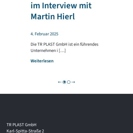
T
im Interview mit
e
R
n
P
Martin Hierl
d
L
a
A
b
S
4. Februar 2025
e
T
i
G
Die TR PLAST GmbH ist ein führendes
!
R
Unternehmen i […]
O
:
Weiterlesen
U
W
P
i
r
t
s
c
h
a
f
t
TR PLAST GmbH
s
Karl-Spitta-Straße 2