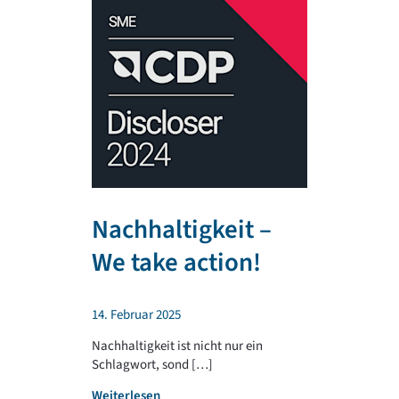
Nachhaltigkeit –
TR PLA
We take action!
unterst
regiona
14. Februar 2025
Sportv
Nachhaltigkeit ist nicht nur ein
Schlagwort, sond […]
4. Februar 202
:
Weiterlesen