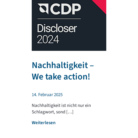
Nachhaltigkeit –
TR PLA
We take action!
unterst
regiona
14. Februar 2025
Sportv
Nachhaltigkeit ist nicht nur ein
Schlagwort, sond […]
4. Februar 202
:
Weiterlesen
Die TR PLAST 
N
seit jeher, reg 
a