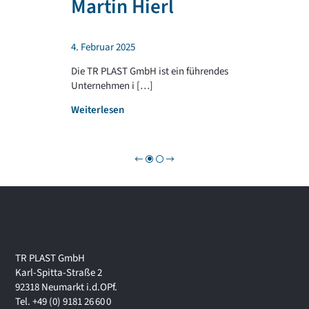
Martin Hierl
d
L
a
A
b
S
4. Februar 2025
e
T
i
G
Die TR PLAST GmbH ist ein führendes
!
R
Unternehmen i […]
O
:
Weiterlesen
U
W
P
i
r
t
s
c
h
a
f
t
TR PLAST GmbH
s
Karl-Spitta-Straße 2
f
92318 Neumarkt i.d.OPf.
o
Tel. +49 (0) 9181 26 60 0