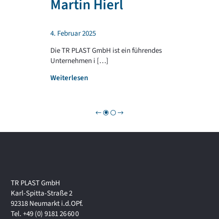
Martin Hierl
d
L
a
A
b
S
4. Februar 2025
e
T
i
G
Die TR PLAST GmbH ist ein führendes
!
R
Unternehmen i […]
O
:
Weiterlesen
U
W
P
i
r
t
s
c
h
a
f
t
TR PLAST GmbH
s
Karl-Spitta-Straße 2
f
92318 Neumarkt i.d.OPf.
o
Tel. +49 (0) 9181 26 60 0