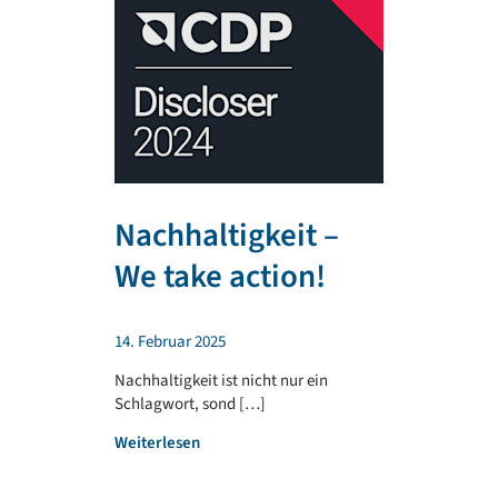
Nachhaltigkeit –
TR PLA
We take action!
unterst
regiona
14. Februar 2025
Sportv
Nachhaltigkeit ist nicht nur ein
Schlagwort, sond […]
4. Februar 202
:
Weiterlesen
Die TR PLAST 
N
seit jeher, reg 
a