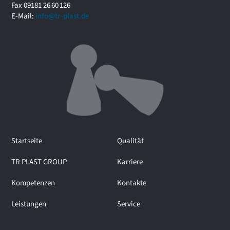
r
Fax 09181 26 60 126
u
E-Mail:
info@tr-plast.de
m
i
m
I
n
t
e
r
v
i
e
Startseite
Qualität
w
m
TR PLAST GROUP
Karriere
i
t
Kompetenzen
Kontakte
M
a
Leistungen
Service
r
t
i