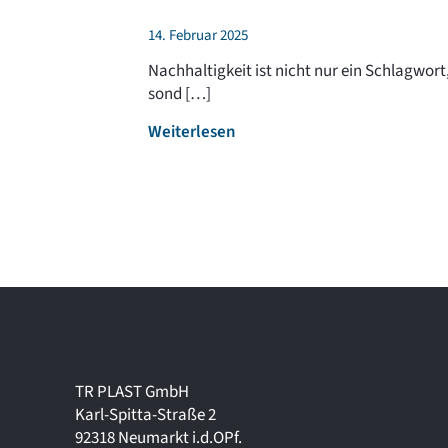
14. Februar 2025
Nachhaltigkeit ist nicht nur ein Schlagwort
sond […]
:
Weiterlesen
N
a
c
h
h
a
l
t
i
g
k
TR PLAST GmbH
e
Karl-Spitta-Straße 2
i
92318 Neumarkt i.d.OPf.