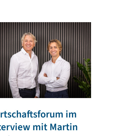
rtschaftsforum im
TR PLAST 
terview mit Martin
regionale