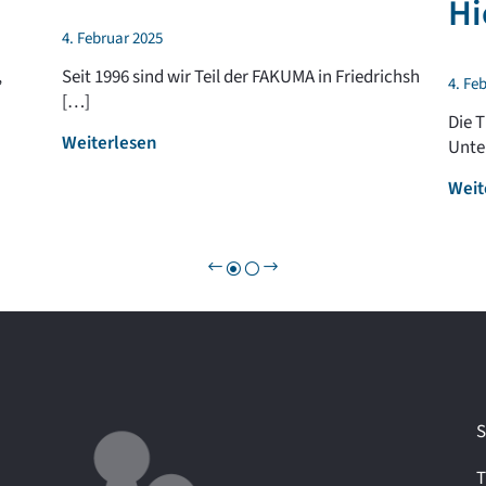
Hi
4. Februar 2025
,
Seit 1996 sind wir Teil der FAKUMA in Friedrichsh
4. Fe
[…]
Die 
:
Weiterlesen
Unte
F
Weit
A
K
U
M
A
2
0
2
5
–
S
w
i
T