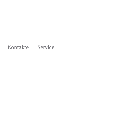
ungen'
nü-Unterpunkte von 'Karriere'
Kontakte
Service