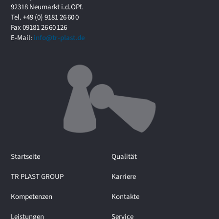
f
92318 Neumarkt i.d.OPf.
o
Tel. +49 (0) 9181 26 60 0
r
Fax 09181 26 60 126
u
E-Mail:
info@tr-plast.de
m
i
m
I
n
t
e
r
v
i
e
Startseite
Qualität
w
m
TR PLAST GROUP
Karriere
i
t
Kompetenzen
Kontakte
M
a
Leistungen
Service