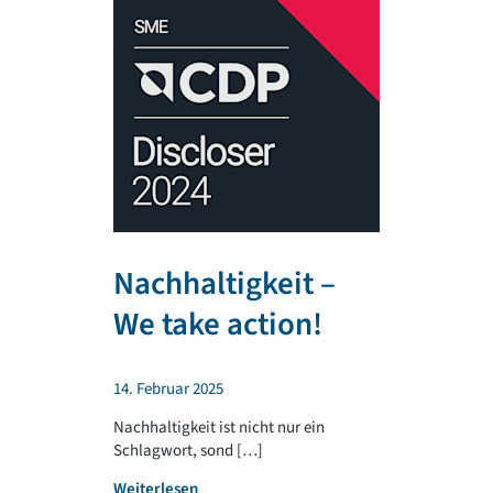
Nachhaltigkeit –
TR PLA
We take action!
unterst
regiona
14. Februar 2025
Sportv
Nachhaltigkeit ist nicht nur ein
Schlagwort, sond […]
4. Februar 202
:
Weiterlesen