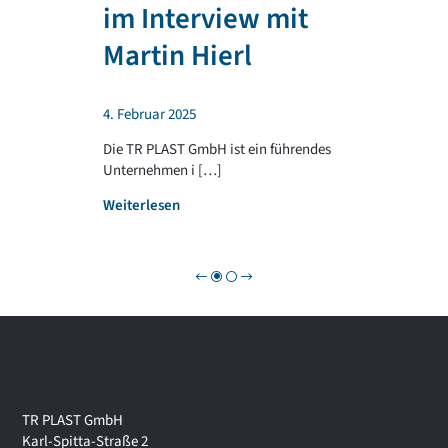
T
im Interview mit
e
R
n
P
Martin Hierl
d
L
a
A
b
S
4. Februar 2025
e
T
i
G
Die TR PLAST GmbH ist ein führendes
!
R
Unternehmen i […]
O
:
Weiterlesen
U
W
P
i
r
t
s
c
h
a
f
t
TR PLAST GmbH
s
Karl-Spitta-Straße 2