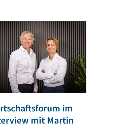
rtschaftsforum im
TR PLAST 
terview mit Martin
regionale