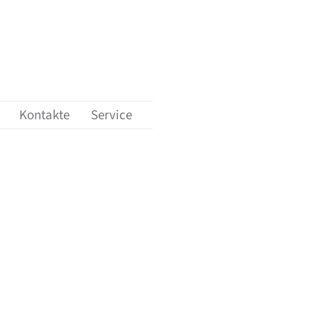
ungen'
nü-Unterpunkte von 'Karriere'
Kontakte
Service