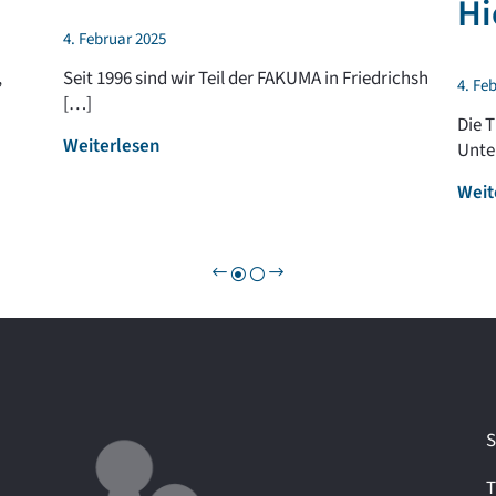
Hi
4. Februar 2025
,
Seit 1996 sind wir Teil der FAKUMA in Friedrichsh
4. Fe
[…]
Die 
:
Weiterlesen
Unte
F
Weit
A
K
U
M
A
2
0
2
5
–
S
w
i
T