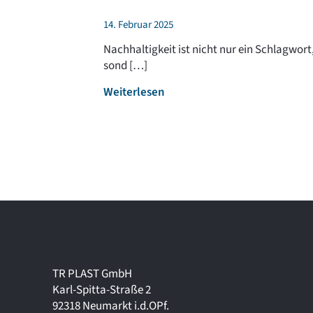
14. Februar 2025
Nachhaltigkeit ist nicht nur ein Schlagwort
sond […]
:
Weiterlesen
N
a
c
h
h
a
l
t
i
g
k
TR PLAST GmbH
e
Karl-Spitta-Straße 2
i
92318 Neumarkt i.d.OPf.