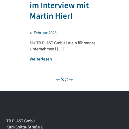
T
im Interview mit
e
R
n
P
Martin Hierl
d
L
a
A
b
S
4. Februar 2025
e
T
i
G
Die TR PLAST GmbH ist ein führendes
!
R
Unternehmen i […]
O
:
Weiterlesen
U
W
P
i
r
t
s
c
h
a
f
t
TR PLAST GmbH
s
Karl-Spitta-Straße 2