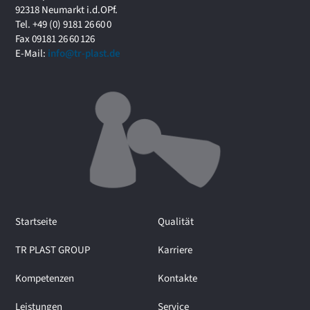
f
92318 Neumarkt i.d.OPf.
o
Tel. +49 (0) 9181 26 60 0
r
Fax 09181 26 60 126
u
E-Mail:
info@tr-plast.de
m
i
m
I
n
t
e
r
v
i
e
Startseite
Qualität
w
m
TR PLAST GROUP
Karriere
i
t
Kompetenzen
Kontakte
M
a
Leistungen
Service