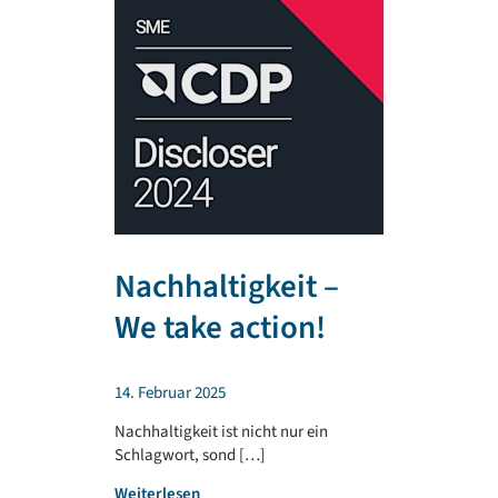
Nachhaltigkeit –
TR PLA
We take action!
unterst
regiona
14. Februar 2025
Sportv
Nachhaltigkeit ist nicht nur ein
Schlagwort, sond […]
4. Februar 202
:
Weiterlesen