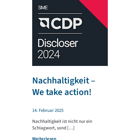
Nachhaltigkeit –
TR PLA
We take action!
unterst
regiona
14. Februar 2025
Sportv
Nachhaltigkeit ist nicht nur ein
Schlagwort, sond […]
4. Februar 202
:
Weiterlesen