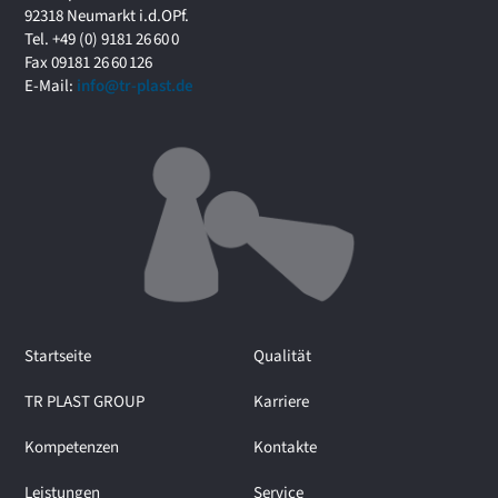
f
92318 Neumarkt i.d.OPf.
o
Tel. +49 (0) 9181 26 60 0
r
Fax 09181 26 60 126
u
E-Mail:
info@tr-plast.de
m
i
m
I
n
t
e
r
v
i
e
Startseite
Qualität
w
m
TR PLAST GROUP
Karriere
i
t
Kompetenzen
Kontakte
M
a
Leistungen
Service