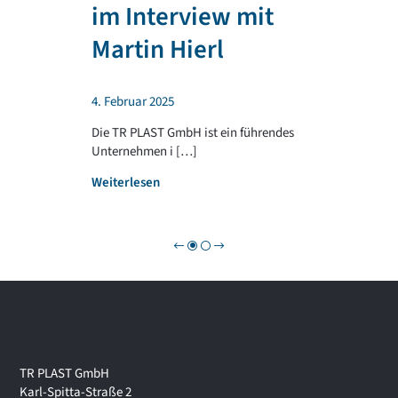
T
im Interview mit
e
R
n
P
Martin Hierl
d
L
a
A
b
S
4. Februar 2025
e
T
i
G
Die TR PLAST GmbH ist ein führendes
!
R
Unternehmen i […]
O
:
Weiterlesen
U
W
P
i
r
t
s
c
h
a
f
t
TR PLAST GmbH
s
Karl-Spitta-Straße 2