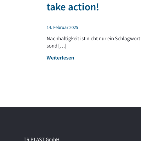
take action!
14. Februar 2025
Nachhaltigkeit ist nicht nur ein Schlagwort
sond […]
:
Weiterlesen
N
a
c
h
h
a
l
t
i
g
k
TR PLAST GmbH