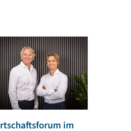
rtschaftsforum im
TR PLAST 