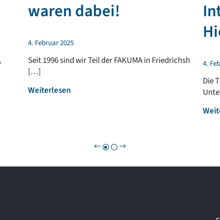
waren dabei!
In
Hi
4. Februar 2025
,
Seit 1996 sind wir Teil der FAKUMA in Friedrichsh
4. Fe
[…]
Die 
:
Weiterlesen
Unte
F
Weit
A
K
U
M
A
2
0
2
5
–