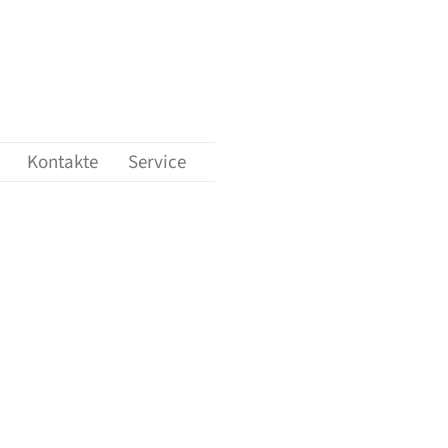
ungen'
nü-Unterpunkte von 'Karriere'
Kontakte
Service